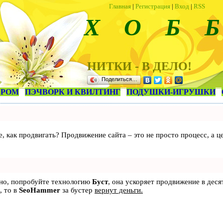
Главная
|
Регистрация
|
Вход
|
RSS
Х О Б Б
НИТКИ - В ДЕЛО!
Поделиться…
ЕРОМ
ПЭЧВОРК И КВИЛТИНГ
ПОДУШКИ-ИГРУШКИ
те, как продвигать? Продвижение сайта – это не просто процесс, а
ьно, попробуйте технологию
Буст
, она ускоряет продвижение в деся
, то в
SeoHammer
за бустер
вернут деньги.