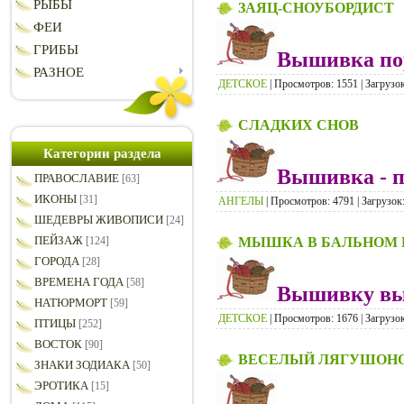
РЫБЫ
ЗАЯЦ-СНОУБОРДИСТ
ФЕИ
ГРИБЫ
Вышивка пор
РАЗНОЕ
ДЕТСКОЕ
| Просмотров: 1551 | Загрузок
СЛАДКИХ СНОВ
Категории раздела
Вышивка - 
ПРАВОСЛАВИЕ
[63]
ИКОНЫ
[31]
АНГЕЛЫ
| Просмотров: 4791 | Загрузок:
ШЕДЕВРЫ ЖИВОПИСИ
[24]
ПЕЙЗАЖ
МЫШКА В БАЛЬНОМ 
[124]
ГОРОДА
[28]
ВРЕМЕНА ГОДА
[58]
Вышивку вып
НАТЮРМОРТ
[59]
ДЕТСКОЕ
| Просмотров: 1676 | Загрузок
ПТИЦЫ
[252]
ВОСТОК
[90]
ВЕСЕЛЫЙ ЛЯГУШОН
ЗНАКИ ЗОДИАКА
[50]
ЭРОТИКА
[15]