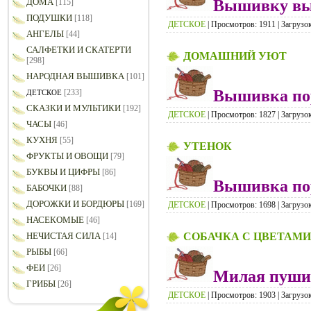
Вышивку вып
ДОМА
[115]
ПОДУШКИ
[118]
ДЕТСКОЕ
| Просмотров: 1911 | Загрузок
АНГЕЛЫ
[44]
САЛФЕТКИ И СКАТЕРТИ
ДОМАШНИЙ УЮТ
[298]
НАРОДНАЯ ВЫШИВКА
[101]
Вышивка пор
[233]
ДЕТСКОЕ
СКАЗКИ И МУЛЬТИКИ
[192]
ДЕТСКОЕ
| Просмотров: 1827 | Загрузок
ЧАСЫ
[46]
КУХНЯ
[55]
УТЕНОК
ФРУКТЫ И ОВОЩИ
[79]
БУКВЫ И ЦИФРЫ
[86]
Вышивка пор
БАБОЧКИ
[88]
ДОРОЖКИ И БОРДЮРЫ
[169]
ДЕТСКОЕ
| Просмотров: 1698 | Загрузок
НАСЕКОМЫЕ
[46]
СОБАЧКА С ЦВЕТАМИ
НЕЧИСТАЯ СИЛА
[14]
РЫБЫ
[66]
ФЕИ
[26]
Милая пушис
ГРИБЫ
[26]
ДЕТСКОЕ
| Просмотров: 1903 | Загрузок