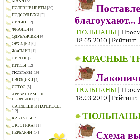
МАКИ
[22]
Поставле
ПОЛЕВЫЕ ЦВЕТЫ
[30]
ПОДСОЛНУХИ
[9]
благоухают...
ЛИЛИИ
[12]
ФИАЛКИ
[4]
ТЮЛЬПАНЫ
| Просм
ОДУВАНЧИКИ
[0]
18.05.2010
| Рейтинг: 
ОРХИДЕИ
[0]
ЖАСМИН
[1]
КРАСНЫЕ 
СИРЕНЬ
[7]
ИРИСЫ
[12]
[19]
ТЮЛЬПАНЫ
Лаконич
ГВОЗДИКИ
[4]
ЛОТОС
[5]
ТЮЛЬПАНЫ
| Просм
ХРИЗАНТАМЫ И
18.03.2010
| Рейтинг: 
ГЕОРГИНЫ
[8]
ЛАНДЫШИ И НАРЦИССЫ
[12]
ТЮЛЬПАН
КАКТУСЫ
[7]
ЭКЗОТИКА
[11]
Схема вы
ГЕРБАРИИ
[14]