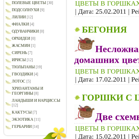
ЦВЕТЫ В ГОРШКА
ПОЛЕВЫЕ ЦВЕТЫ
[30]
| Дата:
25.02.2011
| Ре
ПОДСОЛНУХИ
[9]
ЛИЛИИ
[12]
ФИАЛКИ
[4]
БЕГОНИЯ
ОДУВАНЧИКИ
[0]
ОРХИДЕИ
[0]
ЖАСМИН
[1]
Несложна
СИРЕНЬ
[7]
домашних цвет
ИРИСЫ
[12]
ТЮЛЬПАНЫ
[19]
ЦВЕТЫ В ГОРШКА
ГВОЗДИКИ
[4]
| Дата:
17.02.2011
| Ре
ЛОТОС
[5]
ХРИЗАНТАМЫ И
ГЕОРГИНЫ
[8]
ГОРШКИ С 
ЛАНДЫШИ И НАРЦИССЫ
[12]
КАКТУСЫ
[7]
Две схе
ЭКЗОТИКА
[11]
ГЕРБАРИИ
ЦВЕТЫ В ГОРШКА
[14]
| Дата:
15.02.2011
| Ре