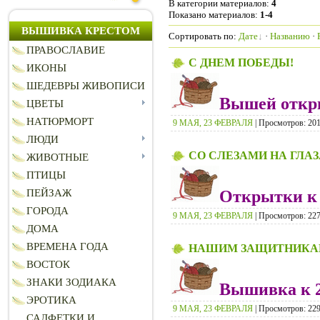
В категории материалов
:
4
Показано материалов
:
1-4
ВЫШИВКА КРЕСТОМ
Сортировать по
:
Дате
·
Названию
·
ПРАВОСЛАВИЕ
С ДНЕМ ПОБЕДЫ!
ИКОНЫ
ШЕДЕВРЫ ЖИВОПИСИ
Вышей откры
ЦВЕТЫ
НАТЮРМОРТ
9 МАЯ, 23 ФЕВРАЛЯ
| Просмотров: 2013
ЛЮДИ
СО СЛЕЗАМИ НА ГЛАЗА
ЖИВОТНЫЕ
ПТИЦЫ
Открытки к 
ПЕЙЗАЖ
ГОРОДА
9 МАЯ, 23 ФЕВРАЛЯ
| Просмотров: 2278
ДОМА
ВРЕМЕНА ГОДА
НАШИМ ЗАЩИТНИК
ВОСТОК
ЗНАКИ ЗОДИАКА
Вышивка к 2
ЭРОТИКА
9 МАЯ, 23 ФЕВРАЛЯ
| Просмотров: 2294
САЛФЕТКИ И