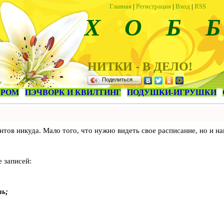
Главная
|
Регистрация
|
Вход
|
RSS
Х О Б Б
НИТКИ - В ДЕЛО!
Поделиться…
ЕРОМ
ПЭЧВОРК И КВИЛТИНГ
ПОДУШКИ-ИГРУШКИ
лиентов никуда. Мало того, что нужно видеть свое расписание, но 
 записей:
ть;