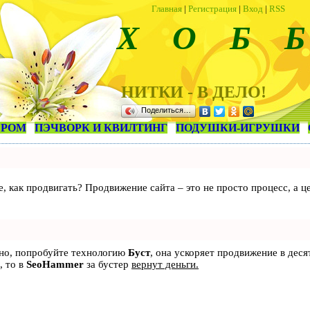
Главная
|
Регистрация
|
Вход
|
RSS
Х О Б Б
НИТКИ - В ДЕЛО!
Поделиться…
ЕРОМ
ПЭЧВОРК И КВИЛТИНГ
ПОДУШКИ-ИГРУШКИ
те, как продвигать? Продвижение сайта – это не просто процесс, а
ьно, попробуйте технологию
Буст
, она ускоряет продвижение в деся
, то в
SeoHammer
за бустер
вернут деньги.