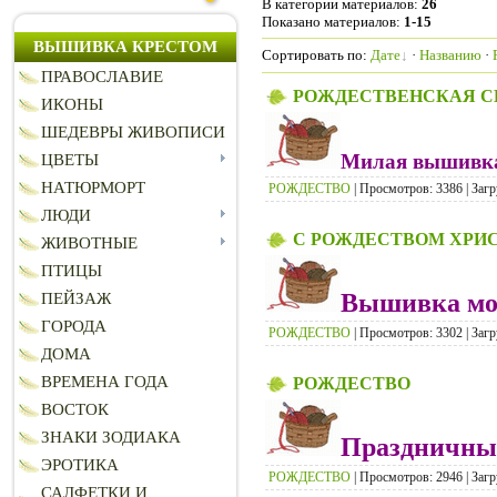
В категории материалов
:
26
Показано материалов
:
1-15
ВЫШИВКА КРЕСТОМ
Сортировать по
:
Дате
·
Названию
·
ПРАВОСЛАВИЕ
РОЖДЕСТВЕНСКАЯ С
ИКОНЫ
ШЕДЕВРЫ ЖИВОПИСИ
Милая вышивка 
ЦВЕТЫ
НАТЮРМОРТ
РОЖДЕСТВО
| Просмотров: 3386 | Загр
ЛЮДИ
С РОЖДЕСТВОМ ХРИ
ЖИВОТНЫЕ
ПТИЦЫ
Вышивка мо
ПЕЙЗАЖ
ГОРОДА
РОЖДЕСТВО
| Просмотров: 3302 | Загр
ДОМА
ВРЕМЕНА ГОДА
РОЖДЕСТВО
ВОСТОК
ЗНАКИ ЗОДИАКА
Праздничны
ЭРОТИКА
РОЖДЕСТВО
| Просмотров: 2946 | Загр
САЛФЕТКИ И