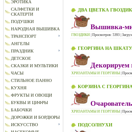
ЭРОТИКА
САЛФЕТКИ И
ДВА ЦВЕТКА ГВОЗДИ
СКАТЕРТИ
ПОДУШКИ
Вышивка-ми
НАРОДНАЯ ВЫШИВКА
ГВОЗДИКИ
| Просмотров: 5393 | Загруз
ТРАНСПОРТ
АНГЕЛЫ
ГЕОРГИНА НА ШКАТ
ПРАЗДНИК
ДЕТСКОЕ
Декорируем
СКАЗКИ И МУЛЬТИКИ
ЧАСЫ
ХРИЗАНТАМЫ И ГЕОРГИНЫ
| Просм
СТИЛЬНОЕ ПАННО
КОРЗИНА С ГЕОРГИН
КУХНЯ
ФРУКТЫ И ОВОЩИ
Очарователь
БУКВЫ И ЦИФРЫ
БАБОЧКИ
ХРИЗАНТАМЫ И ГЕОРГИНЫ
| Просм
ДОРОЖКИ И БОРДЮРЫ
ПОДСОЛНУХИ
ИСКУССТВО