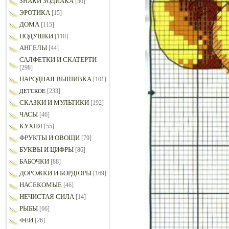
ЗНАКИ ЗОДИАКА
[50]
ЭРОТИКА
[15]
ДОМА
[115]
ПОДУШКИ
[118]
АНГЕЛЫ
[44]
САЛФЕТКИ И СКАТЕРТИ
[298]
НАРОДНАЯ ВЫШИВКА
[101]
[233]
ДЕТСКОЕ
СКАЗКИ И МУЛЬТИКИ
[192]
ЧАСЫ
[46]
КУХНЯ
[55]
ФРУКТЫ И ОВОЩИ
[79]
БУКВЫ И ЦИФРЫ
[86]
БАБОЧКИ
[88]
ДОРОЖКИ И БОРДЮРЫ
[169]
НАСЕКОМЫЕ
[46]
НЕЧИСТАЯ СИЛА
[14]
РЫБЫ
[66]
ФЕИ
[26]