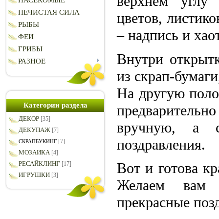
верхнем углу
НАСЕКОМЫЕ
НЕЧИСТАЯ СИЛА
цветов, листико
РЫБЫ
– надпись и хао
ФЕИ
ГРИБЫ
Внутри открытк
РАЗНОЕ
из скрап-бумаги
На другую поло
Категории раздела
предварительн
ДЕКОР
[35]
вручную, а 
ДЕКУПАЖ
[7]
поздравления.
[7]
СКРАПБУКИНГ
МОЗАИКА
[4]
Вот и готова кр
РЕСАЙКЛИНГ
[17]
ИГРУШКИ
[3]
Желаем вам 
прекрасные поз