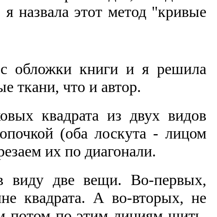
 я назвала этот метод "кривые
 с обложки книги и я решила
е ткани, что и автор.
овых квадрата из двух видов
опочкой (оба лоскута - лицом
резаем их по диагонали.
в виду две вещи. Во-первых,
не квадрата. А во-вторых, не
м потом по этим линиям шить,