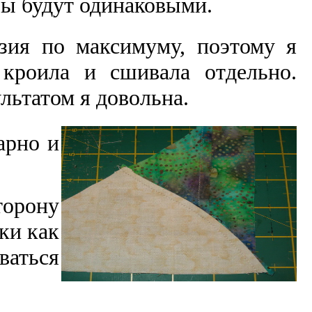
оры будут одинаковыми.
зия по максимуму, поэтому я
кроила и сшивала отдельно.
льтатом я довольна.
арно и
торону
ки как
ваться