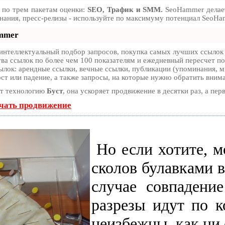
 по трем пакетам оценки:
SEO, Трафик и SMM.
SeoHammer делает
инания, пресс-релизы - используйте по максимуму потенциал SeoHa
ammer
интеллектуальный подбор запросов, покупка самых лучших ссылок 
ва ссылок по более чем 100 показателям и ежедневный пересчет по
лок: арендные ссылки, вечные ссылки, публикации (упоминания, мн
ст или падение, а также запросы, на которые нужно обратить вним
ет технологию
Буст
, она ускоряет продвижение в десятки раз, а пе
ачать продвижение
Но если хотите, м
сколов булавками в
случае совпадени
разрезы идут по 
неизбежны, как ни 