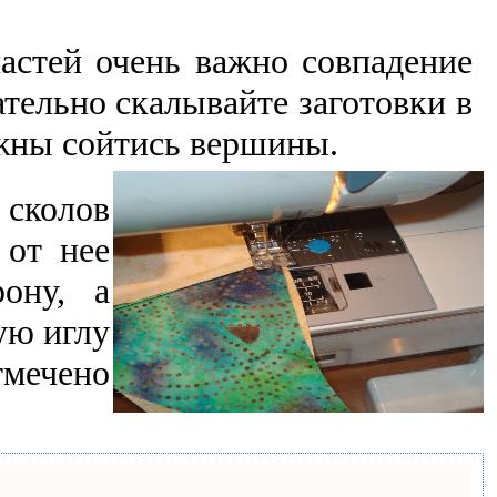
астей очень важно совпадение
ательно скалывайте заготовки в
лжны сойтись вершины.
сколов
 от нее
ону, а
ую иглу
тмечено