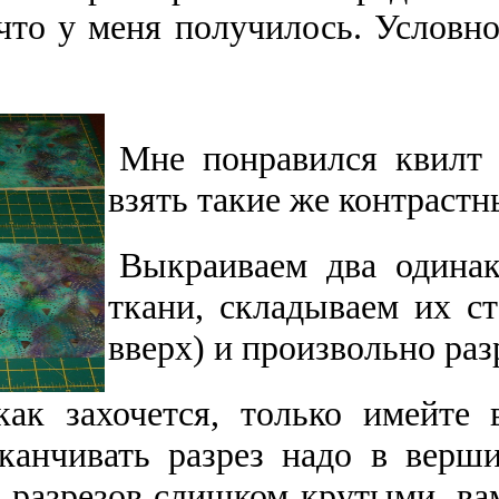
что у меня получилось. Условно
Мне понравился квилт
взять такие же контрастны
Выкраиваем два одинак
ткани, складываем их ст
вверх) и произвольно раз
как захочется, только имейте 
канчивать разрез надо в верши
 разрезов слишком крутыми, ва