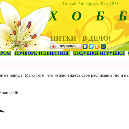
Главная
|
Регистрация
|
Вход
|
RSS
Х О Б Б
НИТКИ - В ДЕЛО!
Поделиться…
ЕРОМ
ПЭЧВОРК И КВИЛТИНГ
ПОДУШКИ-ИГРУШКИ
лиентов никуда. Мало того, что нужно видеть свое расписание, но 
 записей:
ть;