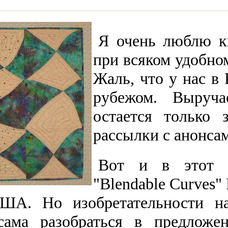
Я очень люблю к
при всяком удобном
Жаль, что у нас в 
рубежом. Выруча
остается только 
рассылки с анонсам
Вот и в этот р
"Blendable Curves" 
ША. Но изобретательности на
сама разобраться в предложе