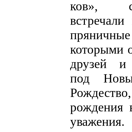
ков», 
встречали 
пряничн
которыми о
друзей и 
под Нов
Рождест
рождения 
уважения