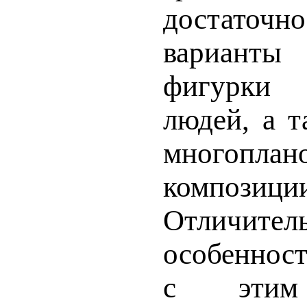
достато
вариант
фигур­к
людей, а т
многоплан
композици
Отличител
особеннос
с этим 