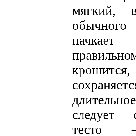
мягкий, 
обычного 
пачкае
правильн
крошится, 
сохраняет
длитель­н
следует 
тесто 