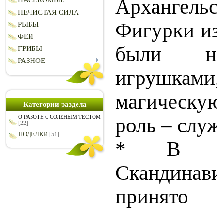
Архангель
НАСЕКОМЫЕ
НЕЧИСТАЯ СИЛА
Фигурки из
РЫБЫ
ФЕИ
были н
ГРИБЫ
РАЗНОЕ
игрушкам
магическу
Категории раздела
роль – слу
О РАБОТЕ С СОЛЕНЫМ ТЕСТОМ
[22]
ПОДЕЛКИ
[51]
* В Г
Скандинави
принято 