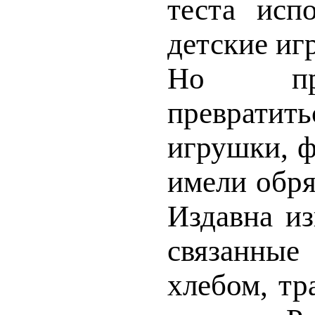
теста испо
детские иг
Но пр
превратит
игрушки, ф
имели обря
Издавна из
связанны
хлебом, тр