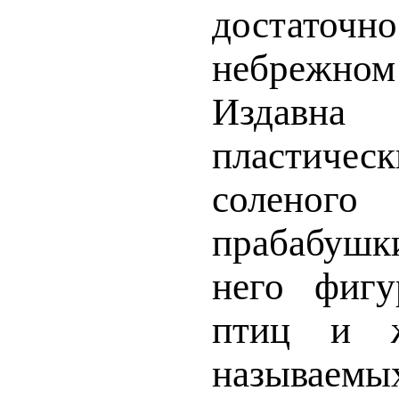
достаточн
небрежном
Издавн
пластиче
соленого
прабабуш
него фигу
птиц и ж
называем