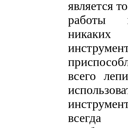
является то
работы 
никаких
инстр
приспособ
всего леп
использова
инструме
всегда 