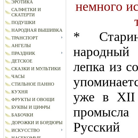
немного и
ЭРОТИКА
САЛФЕТКИ И
СКАТЕРТИ
ПОДУШКИ
НАРОДНАЯ ВЫШИВКА
* Стари
ТРАНСПОРТ
АНГЕЛЫ
народны
ПРАЗДНИК
ДЕТСКОЕ
лепка из с
СКАЗКИ И МУЛЬТИКИ
ЧАСЫ
упоминает
СТИЛЬНОЕ ПАННО
КУХНЯ
уже в XII
ФРУКТЫ И ОВОЩИ
промысл
БУКВЫ И ЦИФРЫ
БАБОЧКИ
Русск
ДОРОЖКИ И БОРДЮРЫ
ИСКУССТВО