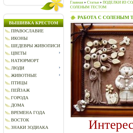
Главная
»
Статьи
»
ПОДЕЛКИ ИЗ СО
СОЛЕНЫМ ТЕСТОМ
РАБОТА С СОЛЕНЫМ 
ВЫШИВКА КРЕСТОМ
ПРАВОСЛАВИЕ
ИКОНЫ
ШЕДЕВРЫ ЖИВОПИСИ
ЦВЕТЫ
НАТЮРМОРТ
ЛЮДИ
ЖИВОТНЫЕ
ПТИЦЫ
ПЕЙЗАЖ
ГОРОДА
ДОМА
ВРЕМЕНА ГОДА
Интерес
ВОСТОК
ЗНАКИ ЗОДИАКА