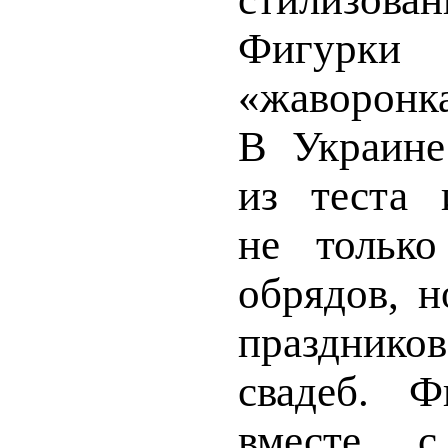
Фигурки
«жаворонк
В Украине
из теста и
не только
обря­дов, 
праздни
свадеб. Ф
вместе с