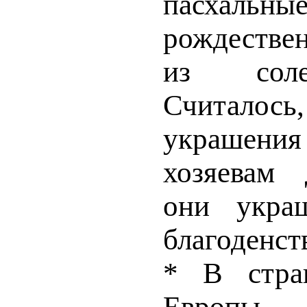
пасха
рождестве
из соле
Считало
украшен
хозяевам 
они укра
благоденст
* В стра
Европы