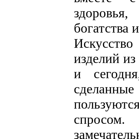
здоровья,
богатства и
Искусство
изделий из
и сегодня
сделан­ные
пользую
спрос
замечател