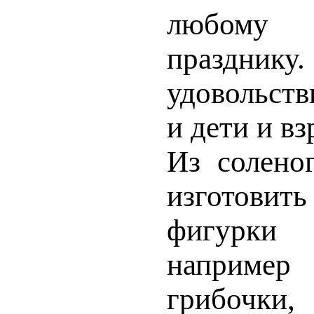
лю­бому
праздни
удовольств
и дети и вз
Из солено
изготов
фигурки
наприме
грибочки