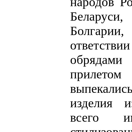
народов Ро
Беларус
Болгарии,
ответст
обрядами 
приле
выпекал
изделия и
всего и
стилизов