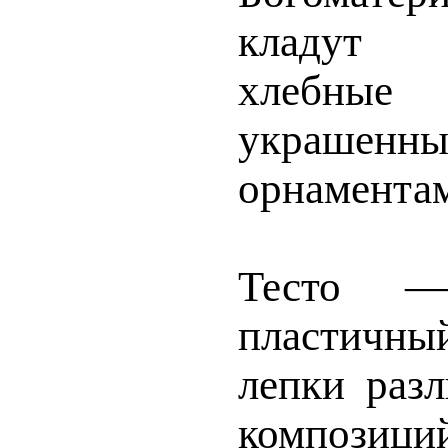
кладут 
хлебн
украшен
орнамента
Тесто —
пластичны
лепки раз
компо­зи