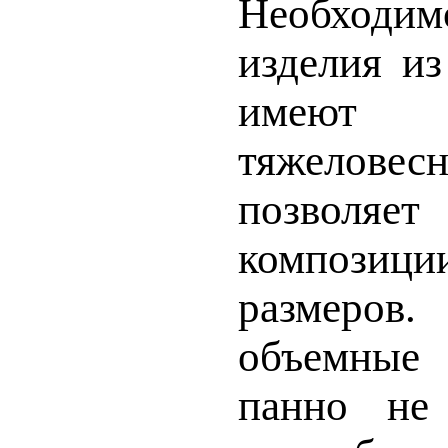
Необходимо
изделия из
имеют 
тяжеловес
позволя
компози
размеро
объемные
панно не