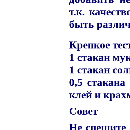
т.к. качест
быть разли
Крепкое тес
1 стакан му
1 стакан сол
0,5 стакана
клей и крах
Совет
Не спешите 