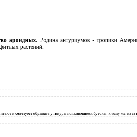
тво ароидных.
Родина антуриумов - тропики Амери
фитных растений.
читают и
советуют
обрывать у гинуры появляющиеся бутоны; к тому же, из за 