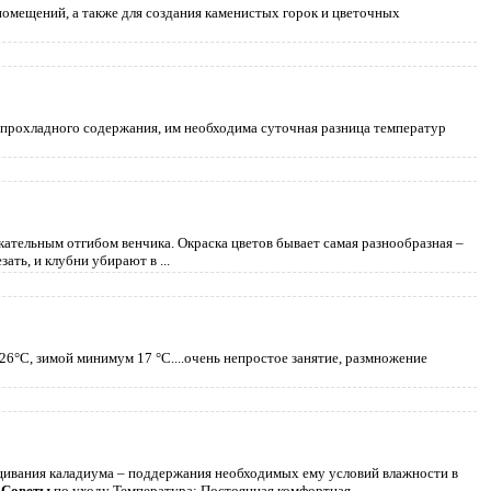
мещений, а также для создания каменистых горок и цветочных
 прохладного содержания, им необходима суточная разница температур
кательным отгибом венчика. Окраска цветов бывает самая разнообразная –
зать, и клубни убирают в ...
6°C, зимой минимум 17 °C....очень непростое занятие, размножение
щивания каладиума – поддержания необходимых ему условий влажности в
.
Советы
по уходу Температура: Постоянная комфортная ...