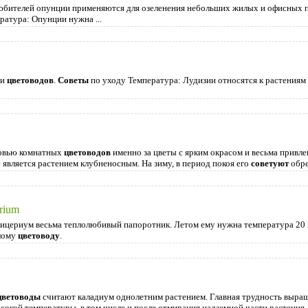
бителей опунции применяются для озеленения небольших жилых и офисных по
ратура: Опунции нужна ...
 и
цветоводов
.
Советы
по уходу Температура: Лудизии относятся к растениям
бовью комнатных
цветоводов
именно за цветы с ярким окрасом и весьма привле
с является растением клубненосным. На зиму, в период покоя его
советуют
обре
rium
ицериум весьма теплолюбивый папоротник. Летом ему нужна температура 20 2
елому
цветоводу
.
цветоводы
считают каладиум однолетним растением. Главная трудность выра
высокой температуры, в том числе и после отмирания надземной части растения