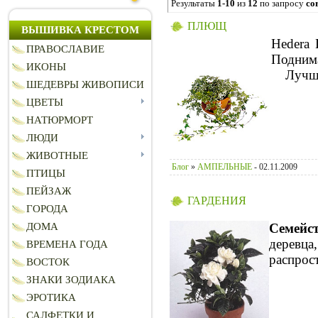
Результаты
1-10
из
12
по запросу
со
ПЛЮЩ
ВЫШИВКА КРЕСТОМ
Hedera 
ПРАВОСЛАВИЕ
Поднима
ИКОНЫ
Лучшие 
ШЕДЕВРЫ ЖИВОПИСИ
ЦВЕТЫ
НАТЮРМОРТ
ЛЮДИ
ЖИВОТНЫЕ
Блог
»
АМПЕЛЬНЫЕ
- 02.11.2009
ПТИЦЫ
ПЕЙЗАЖ
ГАРДЕНИЯ
ГОРОДА
Семейс
ДОМА
деревца
ВРЕМЕНА ГОДА
распрос
ВОСТОК
ЗНАКИ ЗОДИАКА
ЭРОТИКА
САЛФЕТКИ И