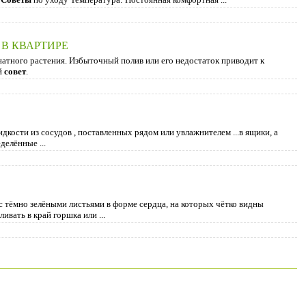
В КВАРТИРЕ
атного растения. Из­быточный полив или его недостаток приводит к
й
совет
.
ости из сосудов , поставленных рядом или увлажнителем ...в ящики, а
делённые ...
 с тёмно зелёными листьями в форме сердца, на которых чётко видны
ливать в край горшка или ...