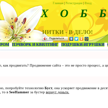
Главная
|
Регистрация
|
Вход
Х О Б Б
НИТКИ - В ДЕЛО!
Поделиться…
ЕРОМ
ПЭЧВОРК И КВИЛТИНГ
ПОДУШКИ-ИГРУШКИ
те, как продвигать? Продвижение сайта – это не просто процесс, а
ьно, попробуйте технологию
Буст
, она ускоряет продвижение в деся
, то в
SeoHammer
за бустер
вернут деньги.