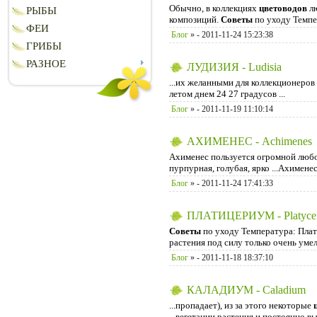
Обычно, в коллекциях
цветоводов
лю
РЫБЫ
композиций.
Советы
по уходу Темпе
ФЕИ
Блог
»
- 2011-11-24 15:23:38
ГРИБЫ
РАЗНОЕ
ЛУДИЗИЯ - Ludisia
...их желанными для коллекционеров
летом днем 24 27 градусов ...
Блог
»
- 2011-11-19 11:10:14
АХИМЕНЕС - Achimenes
Ахименес пользуется огромной лю
пурпурная, голубая, ярко ...Ахимене
Блог
»
- 2011-11-24 17:41:33
ПЛАТИЦЕРИУМ - Platyce
Советы
по уходу Температура: Плат
растения под силу только очень ум
Блог
»
- 2011-11-18 18:37:10
КАЛАДИУМ - Caladium
...пропадает), из за этого некоторые
...вегетации растения и постоянно 