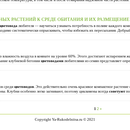
ЫХ РАСТЕНИЙ К СРЕДЕ ОБИТАНИЯ И ИХ РАЗМЕЩЕНИЕ 
цветовода
любителя — научиться узнавать потреб­ность в поливе каждого комн
бходимо систематически опрыскивать, чтобы избежать их пересыхания. Добры
влажность воздуха в комнате на уровне 60%. Этого достигают испарением жидк
вание клубневой бегонии
цветоводами
любителями из семян представляет опре
ков среди
цветоводов
. Это действительно очень красивое компактное растение
тоны. Клубни особенно легко загнивают, поэтому цикламены всегда
советуют
по
1
2
»
Copyright Ya-Rukodelnitsa.ru © 2021