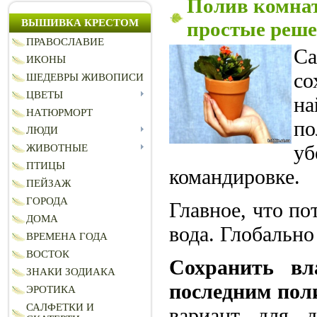
Полив комнат
ВЫШИВКА КРЕСТОМ
простые реш
ПРАВОСЛАВИЕ
С
ИКОНЫ
со
ШЕДЕВРЫ ЖИВОПИСИ
ЦВЕТЫ
на
НАТЮРМОРТ
по
ЛЮДИ
уб
ЖИВОТНЫЕ
ПТИЦЫ
командировке.
ПЕЙЗАЖ
ГОРОДА
Главное, что по
ДОМА
вода. Глобально
ВРЕМЕНА ГОДА
ВОСТОК
Сохранить вл
ЗНАКИ ЗОДИАКА
последним пол
ЭРОТИКА
САЛФЕТКИ И
вариант для 