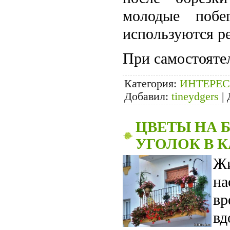
молодые побе
используются ре
При самостояте
Категория:
ИНТЕРЕС
Добавил:
tineydgers
|
ЦВЕТЫ НА Б
УГОЛОК В 
Жи
на
вр
в