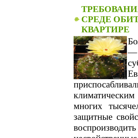
ТРЕБОВАНИ
СРЕДЕ ОБИ
КВАРТИРЕ
Бо
—
с
Ев
приспосаблив
климатическим
многих тысяче
защитные свойс
воспроизводи