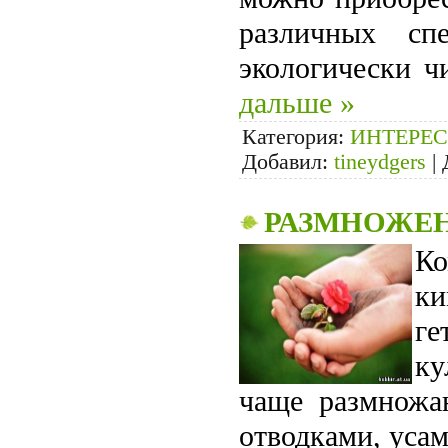
различных сп
экологически ч
дальше »
Категория:
ИНТЕРЕС
Добавил:
tineydgers
|
РАЗМНОЖЕН
Ко
ки
ге
ку
чаще размножа
отводками, усам