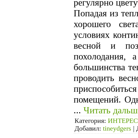
регулярно цвету
Попадая из теп
хорошего све
условиях контин
весной и поз
похолодания, 
большинства те
прово­дить вес
при­способить
помещений. Одн
...
Читать дальш
Категория:
ИНТЕРЕС
Добавил:
tineydgers
|