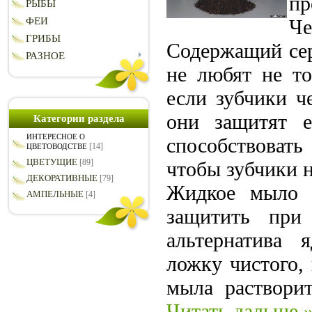
пр
РЫБЫ
Ч
ФЕИ
ГРИБЫ
Содержащий сер
РАЗНОЕ
не любят не то
если зубчики ч
они защитят е
Категории раздела
ИНТЕРЕСНОЕ О
способствовать
[14]
ЦВЕТОВОДСТВЕ
ЦВЕТУЩИЕ
чтобы зубчики н
[89]
ДЕКОРАТИВНЫЕ
[79]
Жидкое мыло 
АМПЕЛЬНЫЕ
[4]
защитить при
альтернатива 
ложку чистого,
мыла раствори
Читать дальше 