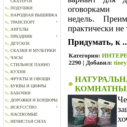
СКАТЕРТИ
оговоркам
ПОДУШКИ
НАРОДНАЯ ВЫШИВКА
недель. Преи
ТРАНСПОРТ
практически не
АНГЕЛЫ
ПРАЗДНИК
Придумать, к
.
ДЕТСКОЕ
СКАЗКИ И МУЛЬТИКИ
Категория:
ИНТЕР
ЧАСЫ
2290
|
Добавил:
tine
СТИЛЬНОЕ ПАННО
КУХНЯ
НАТУРАЛЬН
ФРУКТЫ И ОВОЩИ
БУКВЫ И ЦИФРЫ
КОМНАТНЫ
БАБОЧКИ
Че
ДОРОЖКИ И БОРДЮРЫ
за
ИСКУССТВО
НАСЕКОМЫЕ
х
НЕЧИСТАЯ СИЛА