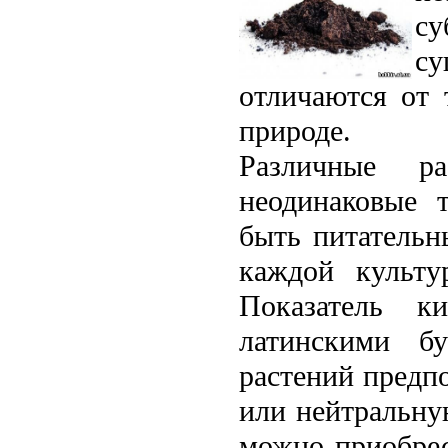
с
с
отличаются от 
природе.
Различные ра
неодинаковые т
быть питательн
каждой культу
Показатель к
латинскими б
растений предп
или нейт­ральн
мож­но приобре