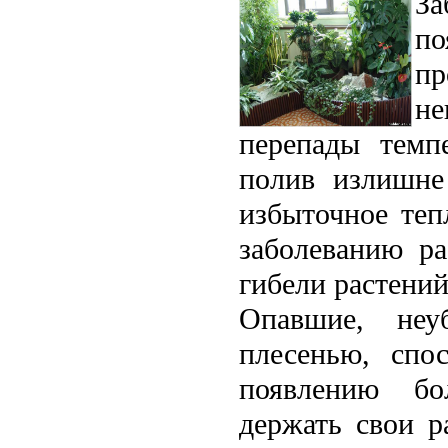
З
по
п
не
перепады темпе
полив излишне
избыточное теп
заболеванию ра
гибели растений
Опавшие, неу
плесенью, спо
появлению бол
держать свои р