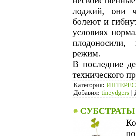
несвойственные
лоджий, они ча
болеют и гибну
условиях нор­м
плодоно­сили,
режим.
В последние де
технического пр
Категория:
ИНТЕРЕС
Добавил:
tineydgers
|
СУБСТРАТЫ
К
п