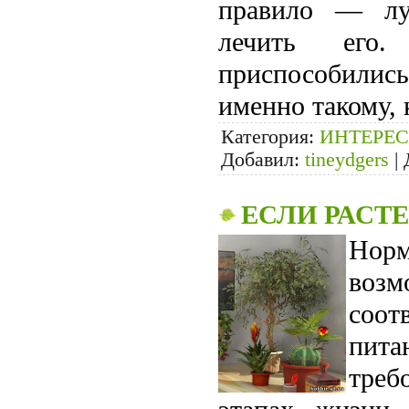
правило — луч
лечить его.
приспособились
именно такому,
Категория:
ИНТЕРЕС
Добавил:
tineydgers
|
ЕСЛИ РАСТЕ
Норм
воз
соот
пит
треб