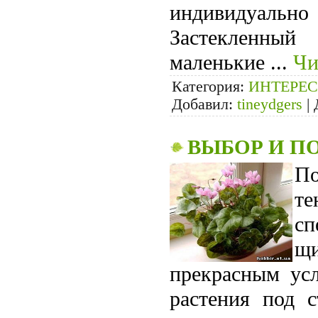
индивидуаль
Застекленный
маленькие
...
Чи
Категория:
ИНТЕРЕС
Добавил:
tineydgers
|
ВЫБОР И П
По
те
сп
щи
пре­красным ус
растения под с