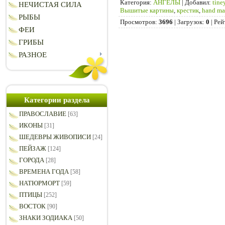
Категория
:
АНГЕЛЫ
|
Добавил
:
tine
НЕЧИСТАЯ СИЛА
Вышитые картины
,
крестик
,
hand ma
РЫБЫ
Просмотров
:
3696
|
Загрузок
:
0
|
Рей
ФЕИ
ГРИБЫ
РАЗНОЕ
Категории раздела
ПРАВОСЛАВИЕ
[63]
ИКОНЫ
[31]
ШЕДЕВРЫ ЖИВОПИСИ
[24]
ПЕЙЗАЖ
[124]
ГОРОДА
[28]
ВРЕМЕНА ГОДА
[58]
НАТЮРМОРТ
[59]
ПТИЦЫ
[252]
ВОСТОК
[90]
ЗНАКИ ЗОДИАКА
[50]