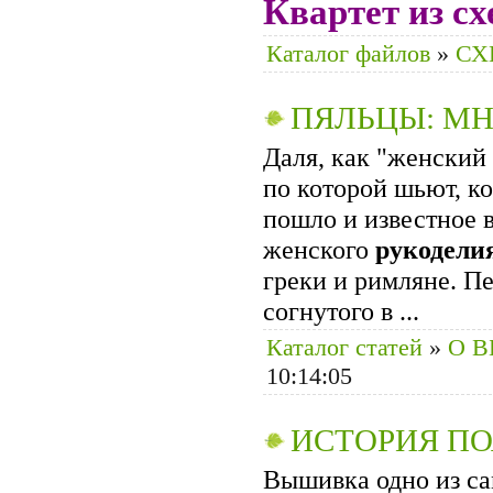
Квартет из с
Каталог файлов
»
СХ
ПЯЛЬЦЫ: М
Даля, как "женский
по которой шьют, к
пошло и известное в
женского
рукодели
греки и римляне. П
согнутого в ...
Каталог статей
»
О 
10:14:05
ИСТОРИЯ П
Вышивка одно из с