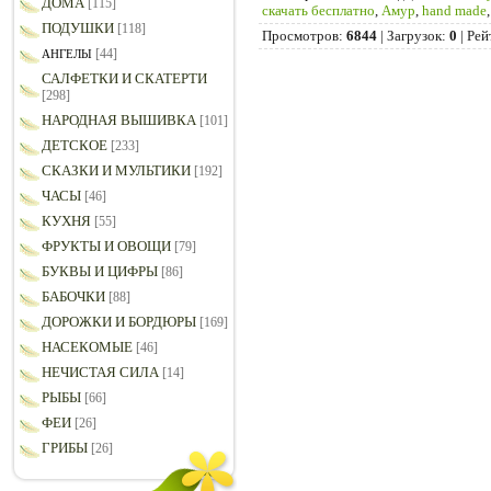
ДОМА
[115]
скачать бесплатно
,
Амур
,
hand made
ПОДУШКИ
[118]
Просмотров
:
6844
|
Загрузок
:
0
|
Рей
[44]
АНГЕЛЫ
САЛФЕТКИ И СКАТЕРТИ
[298]
НАРОДНАЯ ВЫШИВКА
[101]
ДЕТСКОЕ
[233]
СКАЗКИ И МУЛЬТИКИ
[192]
ЧАСЫ
[46]
КУХНЯ
[55]
ФРУКТЫ И ОВОЩИ
[79]
БУКВЫ И ЦИФРЫ
[86]
БАБОЧКИ
[88]
ДОРОЖКИ И БОРДЮРЫ
[169]
НАСЕКОМЫЕ
[46]
НЕЧИСТАЯ СИЛА
[14]
РЫБЫ
[66]
ФЕИ
[26]
ГРИБЫ
[26]