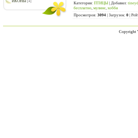
ИКОНЫ
[4]
Категория
:
ПТИЦЫ
|
Добавил
:
tiney
бесплатно
,
мулине
,
хобби
Просмотров
:
3094
|
Загрузок
:
0
|
Рей
Copyright 