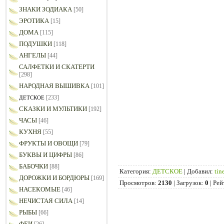
ЗНАКИ ЗОДИАКА
[50]
ЭРОТИКА
[15]
ДОМА
[115]
ПОДУШКИ
[118]
АНГЕЛЫ
[44]
САЛФЕТКИ И СКАТЕРТИ
[298]
НАРОДНАЯ ВЫШИВКА
[101]
[233]
ДЕТСКОЕ
СКАЗКИ И МУЛЬТИКИ
[192]
ЧАСЫ
[46]
КУХНЯ
[55]
ФРУКТЫ И ОВОЩИ
[79]
БУКВЫ И ЦИФРЫ
[86]
БАБОЧКИ
[88]
Категория
:
ДЕТСКОЕ
|
Добавил
:
tin
ДОРОЖКИ И БОРДЮРЫ
[169]
Просмотров
:
2130
|
Загрузок
:
0
|
Рей
НАСЕКОМЫЕ
[46]
НЕЧИСТАЯ СИЛА
[14]
РЫБЫ
[66]
ФЕИ