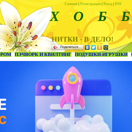
Главная
|
Регистрация
|
Вход
|
RSS
Х О Б Б
НИТКИ - В ДЕЛО!
Поделиться…
ЕРОМ
ПЭЧВОРК И КВИЛТИНГ
ПОДУШКИ-ИГРУШКИ