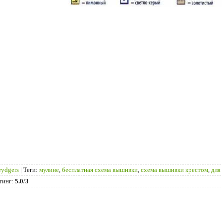
eydgers
|
Теги
:
мулине
,
бесплатная схема вышивки
,
схема вышивки крестом
,
для
тинг
:
5.0
/
3