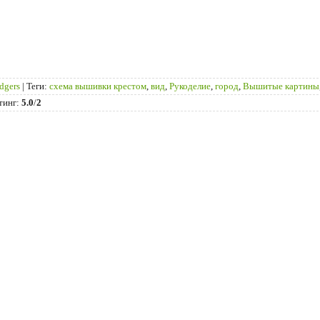
dgers
|
Теги
:
схема вышивки крестом
,
вид
,
Рукоделие
,
город
,
Вышитые картины
тинг
:
5.0
/
2