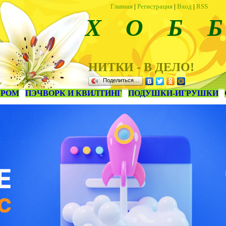
Главная
|
Регистрация
|
Вход
|
RSS
Х О Б Б
НИТКИ - В ДЕЛО!
Поделиться…
ЕРОМ
ПЭЧВОРК И КВИЛТИНГ
ПОДУШКИ-ИГРУШКИ