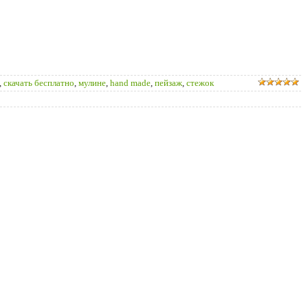
,
скачать бесплатно
,
мулине
,
hand made
,
пейзаж
,
стежок