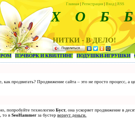
Главная
|
Регистрация
|
Вход
|
RSS
Х О Б Б
НИТКИ - В ДЕЛО!
Поделиться…
ЕРОМ
ПЭЧВОРК И КВИЛТИНГ
ПОДУШКИ-ИГРУШКИ
те, как продвигать? Продвижение сайта – это не просто процесс, а
ьно, попробуйте технологию
Буст
, она ускоряет продвижение в деся
, то в
SeoHammer
за бустер
вернут деньги.