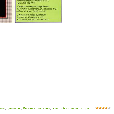
стом
,
Рукоделие
,
Вышитые картины
,
скачать бесплатно
,
гитара
,