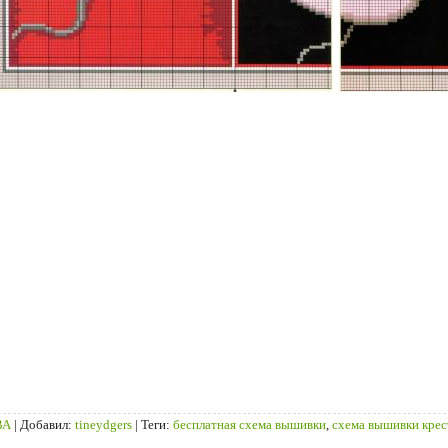
ВА
|
Добавил
:
tineydgers
|
Теги
:
бесплатная схема вышивки
,
схема вышивки кре