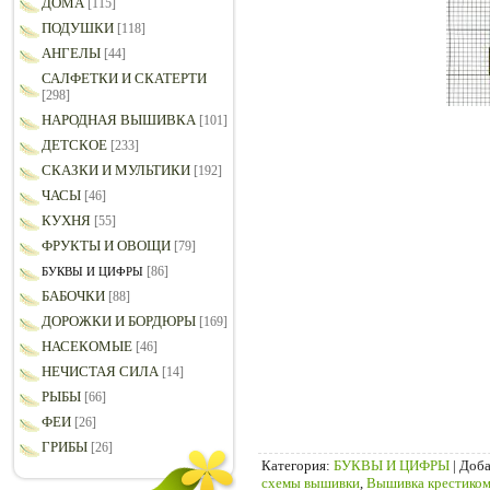
ДОМА
[115]
ПОДУШКИ
[118]
АНГЕЛЫ
[44]
САЛФЕТКИ И СКАТЕРТИ
[298]
НАРОДНАЯ ВЫШИВКА
[101]
ДЕТСКОЕ
[233]
СКАЗКИ И МУЛЬТИКИ
[192]
ЧАСЫ
[46]
КУХНЯ
[55]
ФРУКТЫ И ОВОЩИ
[79]
[86]
БУКВЫ И ЦИФРЫ
БАБОЧКИ
[88]
ДОРОЖКИ И БОРДЮРЫ
[169]
НАСЕКОМЫЕ
[46]
НЕЧИСТАЯ СИЛА
[14]
РЫБЫ
[66]
ФЕИ
[26]
ГРИБЫ
[26]
Категория
:
БУКВЫ И ЦИФРЫ
|
Доба
схемы вышивки
,
Вышивка крестико