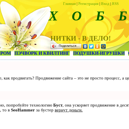
Главная
|
Регистрация
|
Вход
|
RSS
Х О Б Б
НИТКИ - В ДЕЛО!
Поделиться…
ЕРОМ
ПЭЧВОРК И КВИЛТИНГ
ПОДУШКИ-ИГРУШКИ
те, как продвигать? Продвижение сайта – это не просто процесс, а
ьно, попробуйте технологию
Буст
, она ускоряет продвижение в деся
, то в
SeoHammer
за бустер
вернут деньги.