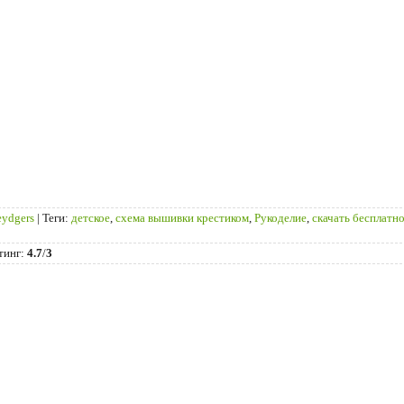
eydgers
|
Теги
:
детское
,
схема вышивки крестиком
,
Рукоделие
,
скачать бесплатн
тинг
:
4.7
/
3