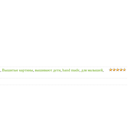
о
,
Вышитые картины
,
вышивают дети
,
hand made
,
для малышей
,