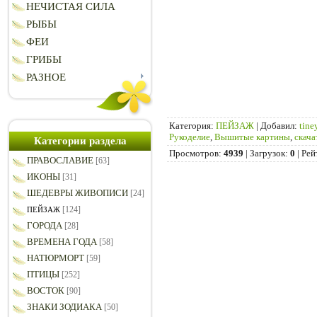
НЕЧИСТАЯ СИЛА
РЫБЫ
ФЕИ
ГРИБЫ
РАЗНОЕ
Категория
:
ПЕЙЗАЖ
|
Добавил
:
tine
Рукоделие
,
Вышитые картины
,
скача
Категории раздела
Просмотров
:
4939
|
Загрузок
:
0
|
Рей
ПРАВОСЛАВИЕ
[63]
ИКОНЫ
[31]
ШЕДЕВРЫ ЖИВОПИСИ
[24]
[124]
ПЕЙЗАЖ
ГОРОДА
[28]
ВРЕМЕНА ГОДА
[58]
НАТЮРМОРТ
[59]
ПТИЦЫ
[252]
ВОСТОК
[90]
ЗНАКИ ЗОДИАКА
[50]