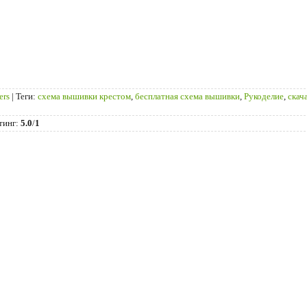
ers
|
Теги
:
схема вышивки крестом
,
бесплатная схема вышивки
,
Рукоделие
,
скач
тинг
:
5.0
/
1