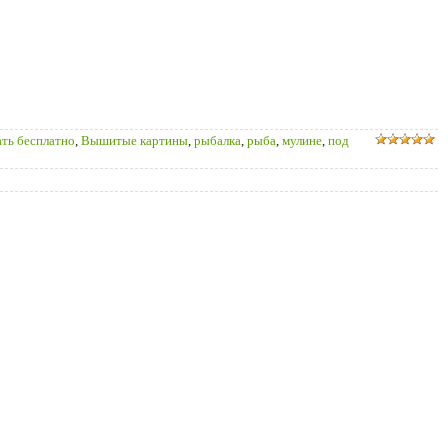
ать бесплатно
,
Вышитые картины
,
рыбалка
,
рыба
,
мулине
,
под