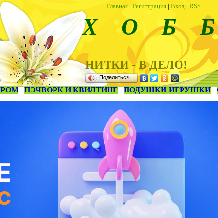
Главная
|
Регистрация
|
Вход
|
RSS
Х О Б Б
НИТКИ - В ДЕЛО!
Поделиться…
ЕРОМ
ПЭЧВОРК И КВИЛТИНГ
ПОДУШКИ-ИГРУШКИ