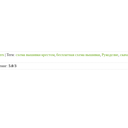
ers
|
Теги
:
схема вышивки крестом
,
бесплатная схема вышивки
,
Рукоделие
,
скач
тинг
:
5.0
/
3