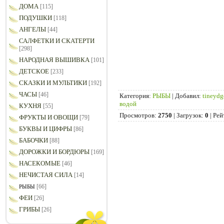
ДОМА
[115]
ПОДУШКИ
[118]
АНГЕЛЫ
[44]
САЛФЕТКИ И СКАТЕРТИ
[298]
НАРОДНАЯ ВЫШИВКА
[101]
ДЕТСКОЕ
[233]
СКАЗКИ И МУЛЬТИКИ
[192]
ЧАСЫ
[46]
Категория
:
РЫБЫ
|
Добавил
:
tineydg
водой
КУХНЯ
[55]
Просмотров
:
2750
|
Загрузок
:
0
|
Рей
ФРУКТЫ И ОВОЩИ
[79]
БУКВЫ И ЦИФРЫ
[86]
БАБОЧКИ
[88]
ДОРОЖКИ И БОРДЮРЫ
[169]
НАСЕКОМЫЕ
[46]
НЕЧИСТАЯ СИЛА
[14]
[66]
РЫБЫ
ФЕИ
[26]
ГРИБЫ
[26]