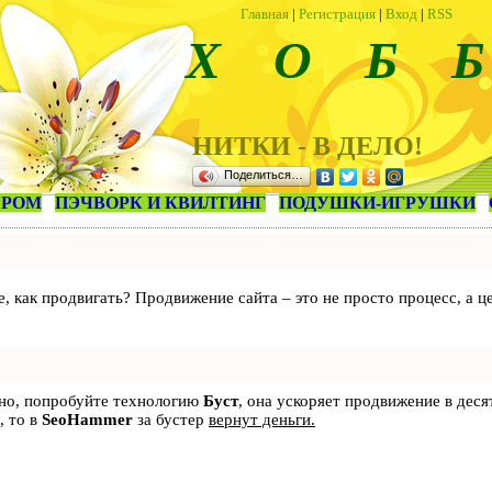
Главная
|
Регистрация
|
Вход
|
RSS
Х О Б Б
НИТКИ - В ДЕЛО!
Поделиться…
ЕРОМ
ПЭЧВОРК И КВИЛТИНГ
ПОДУШКИ-ИГРУШКИ
те, как продвигать? Продвижение сайта – это не просто процесс, а
ьно, попробуйте технологию
Буст
, она ускоряет продвижение в деся
, то в
SeoHammer
за бустер
вернут деньги.