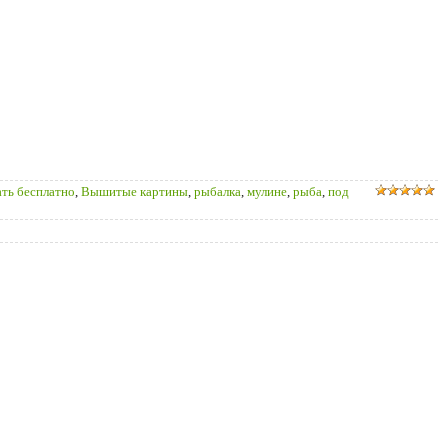
ать бесплатно
,
Вышитые картины
,
рыбалка
,
мулине
,
рыба
,
под