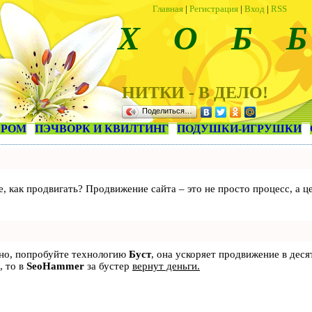
Главная
|
Регистрация
|
Вход
|
RSS
Х О Б Б
НИТКИ - В ДЕЛО!
Поделиться…
ЕРОМ
ПЭЧВОРК И КВИЛТИНГ
ПОДУШКИ-ИГРУШКИ
те, как продвигать? Продвижение сайта – это не просто процесс, а
ьно, попробуйте технологию
Буст
, она ускоряет продвижение в деся
, то в
SeoHammer
за бустер
вернут деньги.