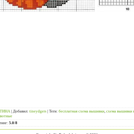
НТИНА
|
Добавил
:
tineydgers
|
Теги
:
бесплатная схема вышивки
,
схема вышивки 
вотные
тинг
:
5.0
/
8