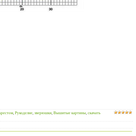
крестом
,
Рукоделие
,
зверюшки
,
Вышитые картины
,
скачать