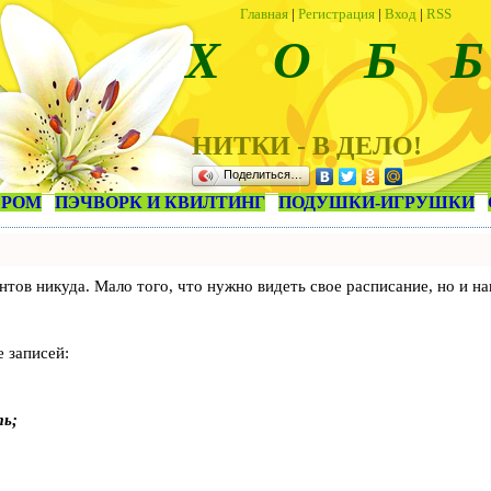
Главная
|
Регистрация
|
Вход
|
RSS
Х О Б Б
НИТКИ - В ДЕЛО!
Поделиться…
ЕРОМ
ПЭЧВОРК И КВИЛТИНГ
ПОДУШКИ-ИГРУШКИ
лиентов никуда. Мало того, что нужно видеть свое расписание, но 
 записей:
ть;