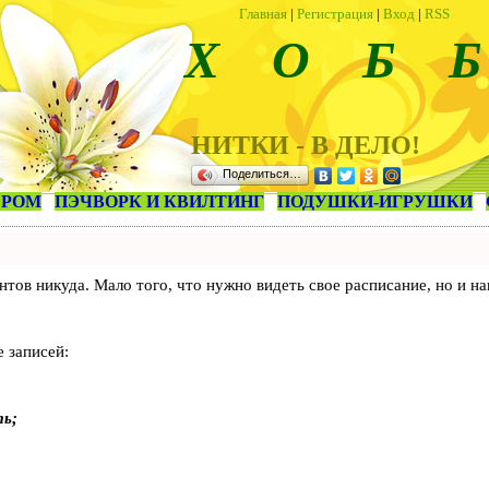
Главная
|
Регистрация
|
Вход
|
RSS
Х О Б Б
НИТКИ - В ДЕЛО!
Поделиться…
ЕРОМ
ПЭЧВОРК И КВИЛТИНГ
ПОДУШКИ-ИГРУШКИ
лиентов никуда. Мало того, что нужно видеть свое расписание, но 
 записей:
ть;