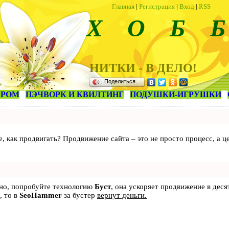
Главная
|
Регистрация
|
Вход
|
RSS
Х О Б Б
НИТКИ - В ДЕЛО!
Поделиться…
ЕРОМ
ПЭЧВОРК И КВИЛТИНГ
ПОДУШКИ-ИГРУШКИ
те, как продвигать? Продвижение сайта – это не просто процесс, а
ьно, попробуйте технологию
Буст
, она ускоряет продвижение в деся
, то в
SeoHammer
за бустер
вернут деньги.