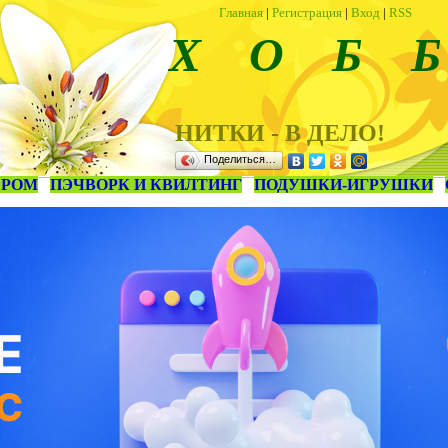
Главная
|
Регистрация
|
Вход
|
RSS
Х О Б Б
НИТКИ - В ДЕЛО!
Поделиться…
ЕРОМ
ПЭЧВОРК И КВИЛТИНГ
ПОДУШКИ-ИГРУШКИ