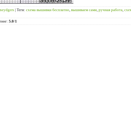
ineydgers
|
Теги
:
схема вышивки бесплатно
,
вышиваем сами
,
ручная работа
,
схе
тинг
:
5.0
/
1