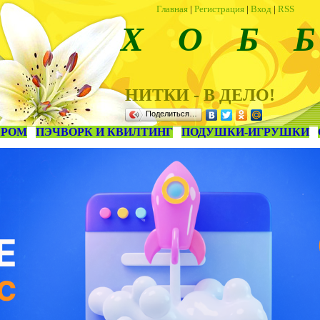
Главная
|
Регистрация
|
Вход
|
RSS
Х О Б Б
НИТКИ - В ДЕЛО!
Поделиться…
ЕРОМ
ПЭЧВОРК И КВИЛТИНГ
ПОДУШКИ-ИГРУШКИ