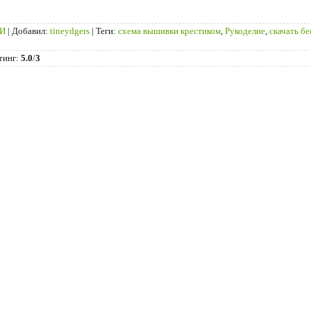
ТИ
|
Добавил
:
tineydgers
|
Теги
:
схема вышивки крестиком
,
Рукоделие
,
скачать б
тинг
:
5.0
/
3