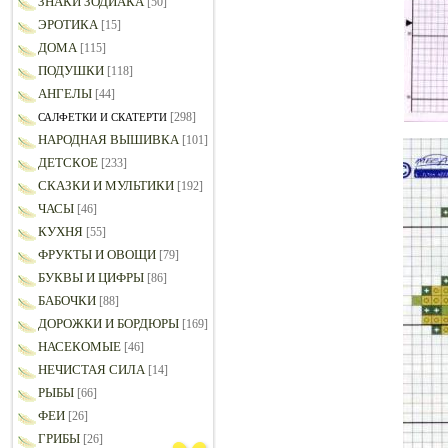
ЗНАКИ ЗОДИАКА
[50]
ЭРОТИКА
[15]
ДОМА
[115]
ПОДУШКИ
[118]
АНГЕЛЫ
[44]
[298]
САЛФЕТКИ И СКАТЕРТИ
НАРОДНАЯ ВЫШИВКА
[101]
ДЕТСКОЕ
[233]
СКАЗКИ И МУЛЬТИКИ
[192]
ЧАСЫ
[46]
КУХНЯ
[55]
ФРУКТЫ И ОВОЩИ
[79]
БУКВЫ И ЦИФРЫ
[86]
БАБОЧКИ
[88]
ДОРОЖКИ И БОРДЮРЫ
[169]
НАСЕКОМЫЕ
[46]
НЕЧИСТАЯ СИЛА
[14]
РЫБЫ
[66]
ФЕИ
[26]
ГРИБЫ
[26]