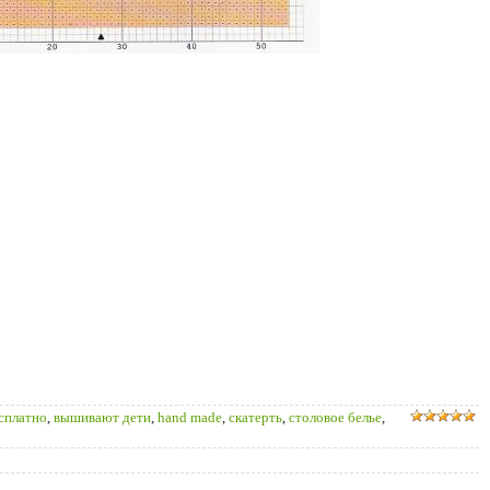
есплатно
,
вышивают дети
,
hand made
,
скатерть
,
столовое белье
,