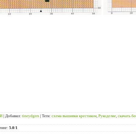
ТИ
|
Добавил
:
tineydgers
|
Теги
:
схема вышивки крестиком
,
Рукоделие
,
скачать б
тинг
:
5.0
/
1