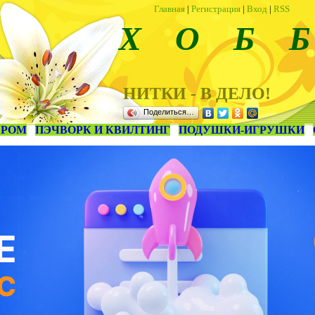
Главная
|
Регистрация
|
Вход
|
RSS
Х О Б Б
НИТКИ - В ДЕЛО!
Поделиться…
ЕРОМ
ПЭЧВОРК И КВИЛТИНГ
ПОДУШКИ-ИГРУШКИ