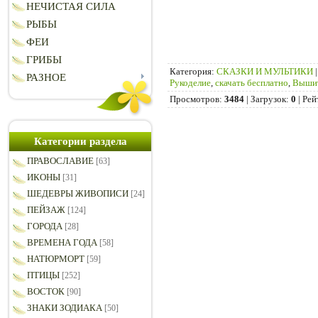
НЕЧИСТАЯ СИЛА
РЫБЫ
ФЕИ
ГРИБЫ
Категория
:
СКАЗКИ И МУЛЬТИКИ
РАЗНОЕ
Рукоделие
,
скачать бесплатно
,
Вышит
Просмотров
:
3484
|
Загрузок
:
0
|
Рей
Категории раздела
ПРАВОСЛАВИЕ
[63]
ИКОНЫ
[31]
ШЕДЕВРЫ ЖИВОПИСИ
[24]
ПЕЙЗАЖ
[124]
ГОРОДА
[28]
ВРЕМЕНА ГОДА
[58]
НАТЮРМОРТ
[59]
ПТИЦЫ
[252]
ВОСТОК
[90]
ЗНАКИ ЗОДИАКА
[50]