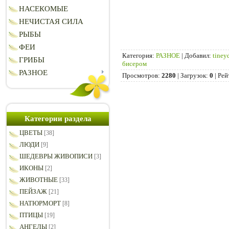
НАСЕКОМЫЕ
НЕЧИСТАЯ СИЛА
РЫБЫ
ФЕИ
Категория
:
РАЗНОЕ
|
Добавил
:
tiney
ГРИБЫ
бисером
РАЗНОЕ
Просмотров
:
2280
|
Загрузок
:
0
|
Рей
Категории раздела
ЦВЕТЫ
[38]
ЛЮДИ
[9]
ШЕДЕВРЫ ЖИВОПИСИ
[3]
ИКОНЫ
[2]
ЖИВОТНЫЕ
[33]
ПЕЙЗАЖ
[21]
НАТЮРМОРТ
[8]
ПТИЦЫ
[19]
АНГЕЛЫ
[2]