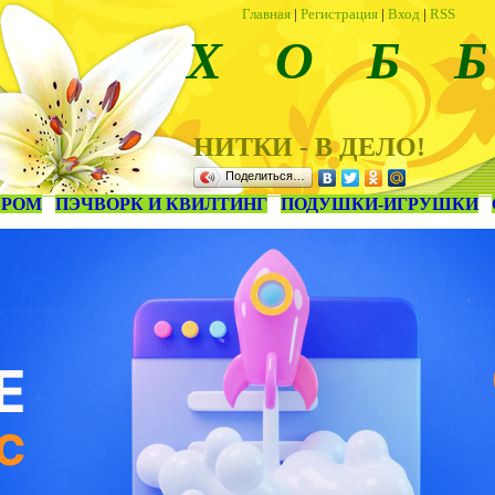
Главная
|
Регистрация
|
Вход
|
RSS
Х О Б Б
НИТКИ - В ДЕЛО!
Поделиться…
ЕРОМ
ПЭЧВОРК И КВИЛТИНГ
ПОДУШКИ-ИГРУШКИ