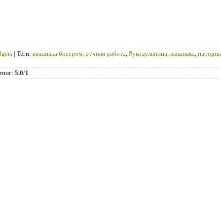
dgers
|
Теги
:
вышивка бисером
,
ручная работа
,
Рукодельница
,
вышивка
,
народн
тинг
:
5.0
/
1