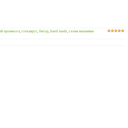
ый промысел
,
стеклярус
,
бисер
,
hand made
,
схема вышивки