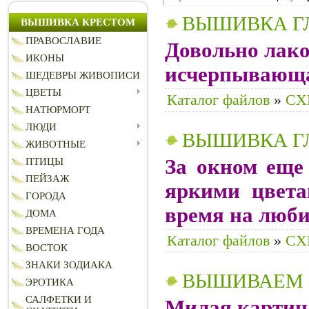
ВЫШИВКА Г
ВЫШИВКА КРЕСТОМ
ПРАВОСЛАВИЕ
Довольно лако
ИКОНЫ
исчерпывающа
ШЕДЕВРЫ ЖИВОПИСИ
ЦВЕТЫ
Каталог файлов
»
CХ
НАТЮРМОРТ
ЛЮДИ
ВЫШИВКА Г
ЖИВОТНЫЕ
За окном еще 
ПТИЦЫ
ПЕЙЗАЖ
яркими цвета
ГОРОДА
время на люби
ДОМА
ВРЕМЕНА ГОДА
Каталог файлов
»
CХ
ВОСТОК
ЗНАКИ ЗОДИАКА
ВЫШИВАЕМ 
ЭРОТИКА
САЛФЕТКИ И
Милая картина