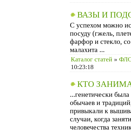
ВАЗЫ И ПОД
С успехом можно ис
посуду (гжель, плет
фарфор и стекло, с
малахита ...
Каталог статей
»
ФЛ
10:23:18
КТО ЗАНИМ
...генетически был
обычаев и традиций
привыкали к вышива
случаи, когда заняти
человечества техник