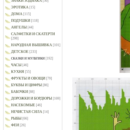
ЗНАКИ ЗОДИАКА
[50]
ЭРОТИКА
[15]
ДОМА
[115]
ПОДУШКИ
[118]
АНГЕЛЫ
[44]
САЛФЕТКИ И СКАТЕРТИ
[298]
НАРОДНАЯ ВЫШИВКА
[101]
ДЕТСКОЕ
[233]
[192]
СКАЗКИ И МУЛЬТИКИ
ЧАСЫ
[46]
КУХНЯ
[55]
ФРУКТЫ И ОВОЩИ
[79]
БУКВЫ И ЦИФРЫ
[86]
БАБОЧКИ
[88]
ДОРОЖКИ И БОРДЮРЫ
[169]
НАСЕКОМЫЕ
[46]
НЕЧИСТАЯ СИЛА
[14]
РЫБЫ
[66]
ФЕИ
[26]