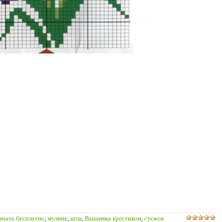
ачать бесплатно
,
мулине
,
игла
,
Вышивка крестиком
,
стежок