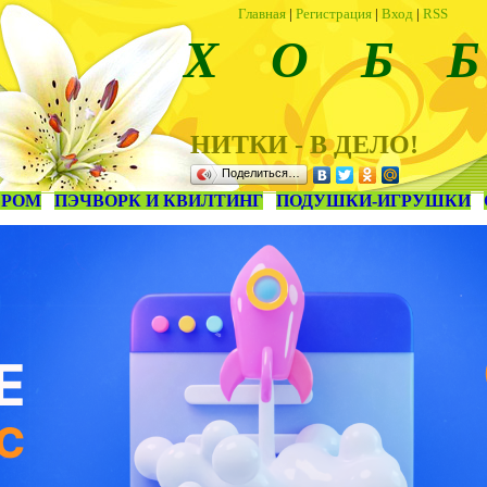
Главная
|
Регистрация
|
Вход
|
RSS
Х О Б Б
НИТКИ - В ДЕЛО!
Поделиться…
ЕРОМ
ПЭЧВОРК И КВИЛТИНГ
ПОДУШКИ-ИГРУШКИ