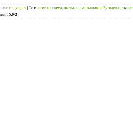
авил
:
tineydgers
|
Теги
:
цветная схема
,
цветы
,
схема вышивки
,
Рукоделие
,
скача
тинг
:
5.0
/
2