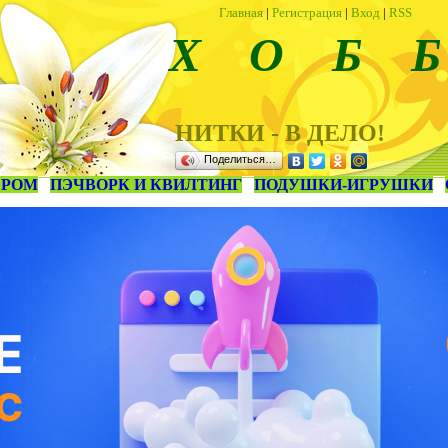
Главная
|
Регистрация
|
Вход
|
RSS
Х О Б Б
НИТКИ - В ДЕЛО!
Поделиться…
ЕРОМ
ПЭЧВОРК И КВИЛТИНГ
ПОДУШКИ-ИГРУШКИ