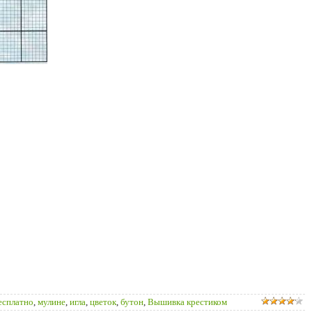
есплатно
,
мулине
,
игла
,
цветок
,
бутон
,
Вышивка крестиком