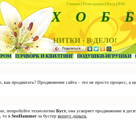
Главная
|
Регистрация
|
Вход
|
RSS
Х О Б Б
НИТКИ - В ДЕЛО!
Поделиться…
ЕРОМ
ПЭЧВОРК И КВИЛТИНГ
ПОДУШКИ-ИГРУШКИ
те, как продвигать? Продвижение сайта – это не просто процесс, а
ьно, попробуйте технологию
Буст
, она ускоряет продвижение в деся
, то в
SeoHammer
за бустер
вернут деньги.