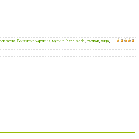
бесплатно
,
Вышитые картины
,
мулине
,
hand made
,
стежок
,
лица
,