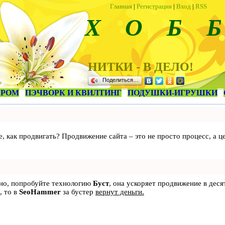
Главная
|
Регистрация
|
Вход
|
RSS
Х О Б Б
НИТКИ - В ДЕЛО!
Поделиться…
ЕРОМ
ПЭЧВОРК И КВИЛТИНГ
ПОДУШКИ-ИГРУШКИ
те, как продвигать? Продвижение сайта – это не просто процесс, а
ьно, попробуйте технологию
Буст
, она ускоряет продвижение в деся
, то в
SeoHammer
за бустер
вернут деньги.