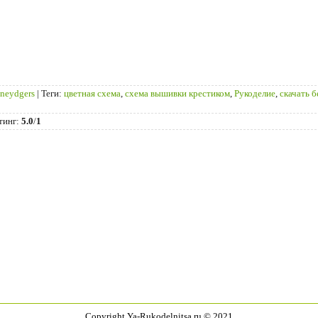
ineydgers
|
Теги
:
цветная схема
,
схема вышивки крестиком
,
Рукоделие
,
скачать 
тинг
:
5.0
/
1
Copyright Ya-Rukodelnitsa.ru © 2021