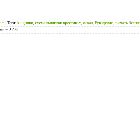
ers
|
Теги
:
хищники
,
схема вышивки крестиком
,
оскал
,
Рукоделие
,
скачать беспл
тинг
:
5.0
/
1