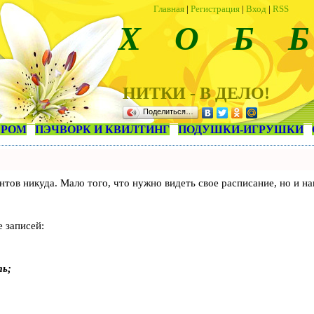
Главная
|
Регистрация
|
Вход
|
RSS
Х О Б Б
НИТКИ - В ДЕЛО!
Поделиться…
ЕРОМ
ПЭЧВОРК И КВИЛТИНГ
ПОДУШКИ-ИГРУШКИ
лиентов никуда. Мало того, что нужно видеть свое расписание, но 
 записей:
ть;