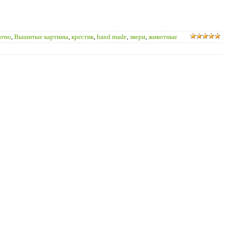
атно
,
Вышитые картины
,
крестик
,
hand made
,
звери
,
животные