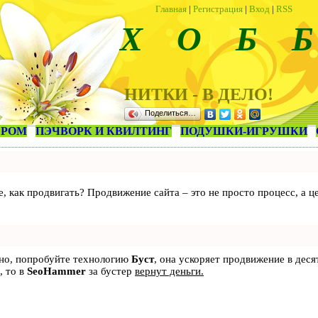
Главная
|
Регистрация
|
Вход
|
RSS
Х О Б Б
НИТКИ - В ДЕЛО!
Поделиться…
ЕРОМ
ПЭЧВОРК И КВИЛТИНГ
ПОДУШКИ-ИГРУШКИ
те, как продвигать? Продвижение сайта – это не просто процесс, а
ьно, попробуйте технологию
Буст
, она ускоряет продвижение в деся
, то в
SeoHammer
за бустер
вернут деньги.