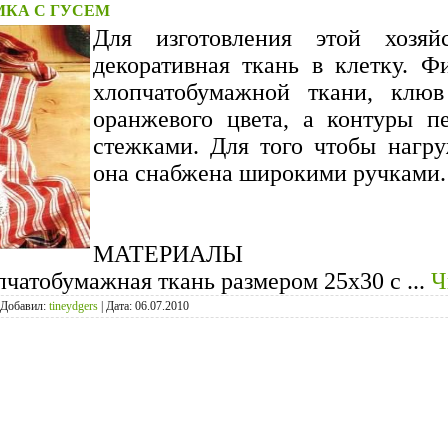
МКА С ГУСЕМ
Для изготовления этой хозяй
декоративная ткань в клетку. Ф
хлопчатобумажной ткани, клю
оранжевого цвета, а контуры п
стежками. Для того чтобы нагр
она снабжена широкими ручками. 
МАТЕРИАЛЫ
пчатобумажная ткань размером 25x30 с
...
Ч
Добавил:
tineydgers
|
Дата:
06.07.2010