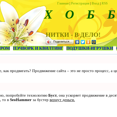
Главная
|
Регистрация
|
Вход
|
RSS
Х О Б Б
НИТКИ - В ДЕЛО!
Поделиться…
ЕРОМ
ПЭЧВОРК И КВИЛТИНГ
ПОДУШКИ-ИГРУШКИ
те, как продвигать? Продвижение сайта – это не просто процесс, а
ьно, попробуйте технологию
Буст
, она ускоряет продвижение в деся
, то в
SeoHammer
за бустер
вернут деньги.