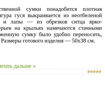
ственной сумки понадобится плотная
игура гуся выкраивается из неотбеленой
в и лапы — из обрезков ситца ярко-
ерьев на крыльях намечаются стачными
уженную сумку было удобно переносить,
Размеры готового изделия — 50x38 см.
итать дальше »