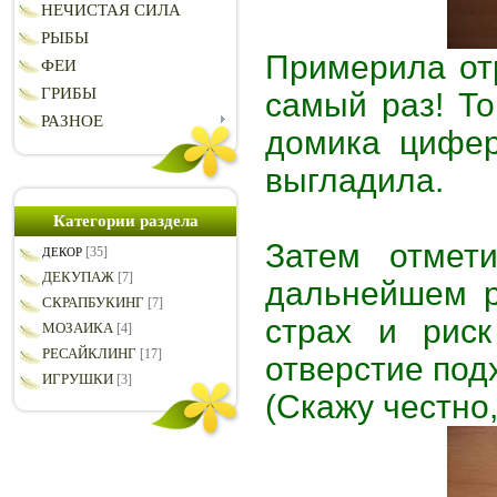
НЕЧИСТАЯ СИЛА
РЫБЫ
Примерила отр
ФЕИ
ГРИБЫ
самый раз! То
РАЗНОЕ
домика цифер
выгладила.
Категории раздела
Затем отмет
[35]
ДЕКОР
ДЕКУПАЖ
[7]
дальнейшем р
СКРАПБУКИНГ
[7]
страх и рис
МОЗАИКА
[4]
РЕСАЙКЛИНГ
[17]
отверстие под
ИГРУШКИ
[3]
(Скажу честно,