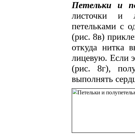
Петельки и по
листочки и л
петельками с од
(рис. 8в) прикл
откуда нитка 
лицевую. Если э
(рис. 8г), по
выполнять сердц