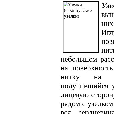
Узе
выш
них
Иг
пов
нит
небольшом расс
на поверхность
нитку на из
получившийся у
лицевую сторону
рядом с узелком 
вся сердцеви