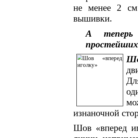
не менее 2 см
вышивки.
А теперь 
простейших
Шо
дв
Дл
од
мо
изнаночной сторо
Шов «вперед и