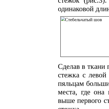
стежок (рис.3
одинаковой дли
Сделав в ткани 
стежка с левой
пяльцам больши
места, где она
выше первого с
стежка.