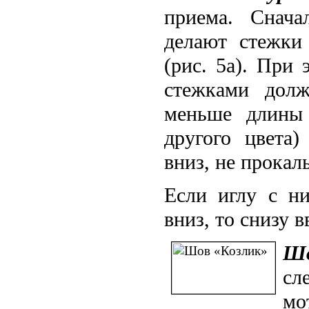
приема. Снача
делают стежки
(рис. 5а). При
стежками дол
меньше длины 
другого цвета
вниз, не прокал
Если иглу с ни
вниз, то снизу 
Шо
сл
мо