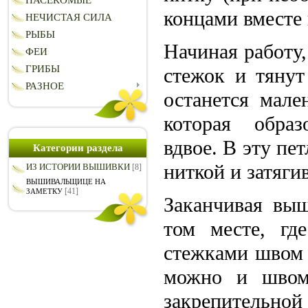
НАСЕКОМЫЕ
концами вместе 
НЕЧИСТАЯ СИЛА
РЫБЫ
Начиная работу
ФЕИ
ГРИБЫ
стежок и тянут
РАЗНОЕ
останется мале
которая образ
вдвое. В эту пе
Категории раздела
ниткой и затягив
ИЗ ИСТОРИИ ВЫШИВКИ
[8]
ВЫШИВАЛЬЩИЦЕ НА
[41]
ЗАМЕТКУ
Заканчивая выш
том месте, гд
стежками швом 
можно и швом 
закрепительной