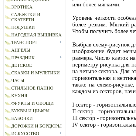
или более мягкими.
ЭРОТИКА
САЛФЕТКИ И
Уровень четкости особен
СКАТЕРТИ
более резким. Мягкий р
ПОДУШКИ
Чтобы получить более чет
НАРОДНАЯ ВЫШИВКА
ТРАНСПОРТ
Выбрав схему-рисунок дл
АНГЕЛЫ
изображение будет мен
размера. Число клеток н
ПРАЗДНИК
периметру рисунка для п
ДЕТСКОЕ
на четыре сектора. Для 
СКАЗКИ И МУЛЬТИКИ
горизонтальная и вертик
ЧАСЫ
также на схеме-рисунке
СТИЛЬНОЕ ПАННО
каждом из секторов, начи
КУХНЯ
ФРУКТЫ И ОВОЩИ
I сектор - горизонтальны
II
сектор - горизонтальн
БУКВЫ И ЦИФРЫ
III
сектор - горизонтальн
БАБОЧКИ
IV
сектор - горизонтальн
ДОРОЖКИ И БОРДЮРЫ
ИСКУССТВО