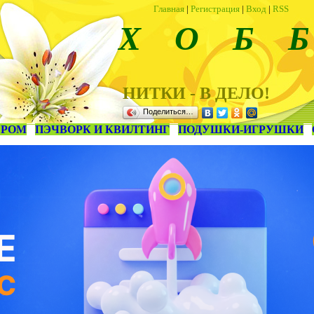
Главная
|
Регистрация
|
Вход
|
RSS
Х О Б Б
НИТКИ - В ДЕЛО!
Поделиться…
ЕРОМ
ПЭЧВОРК И КВИЛТИНГ
ПОДУШКИ-ИГРУШКИ