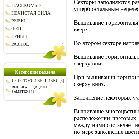
Секторы заполняются рав
НАСЕКОМЫЕ
ущерб остальным нецелес
НЕЧИСТАЯ СИЛА
РЫБЫ
Вышивание горизонтальны
вверх.
ФЕИ
ГРИБЫ
Во втором секторе направ
РАЗНОЕ
Вышивание горизонтальны
сверху вниз.
Категории раздела
При вышивании горизонта
ИЗ ИСТОРИИ ВЫШИВКИ
[8]
сверху вниз.
ВЫШИВАЛЬЩИЦЕ НА
[41]
ЗАМЕТКУ
Заполнение некоторых уч
Вышивание многоцветных 
расположении цветовых п
между ними составляет н
по мере заполнения цвет