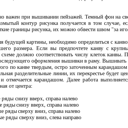
но важен при вышивании пейзажей. Темный фон на св
азмытый контур рисунка получается в том случае, е
кие границы рисунка, их можно обвести швом "за игол
я будущей картины, необходимо определиться с канвой
ьшего размера. Если вы предпочтете канву с круп
а схеме должно соответствовать числу клеток канвы.
оследующего оформления вышивки в раму. Вышивать ка
этого по канве твердым, остро заточенным карандашо
альная разделительные линии, их перекрестье будет ц
, и отмечается карандашом. Далее работа выполняе
ная от центра:
е ряды снизу вверх, справа налево
ые ряды
снизу вверх, справа налево
ые ряды
сверху вниз, справа налево
ые ряды сверху вниз, слева направо