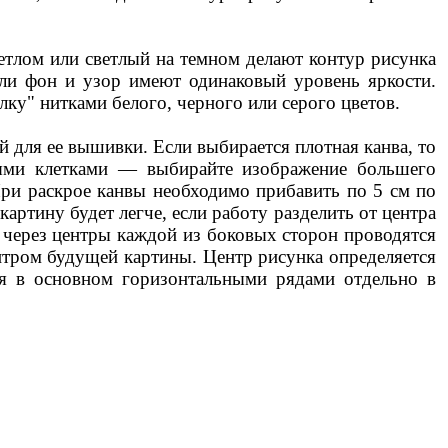
етлом или светлый на темном делают контур рисунка
сли фон и узор имеют одинаковый уровень яркости.
ку" нитками белого, черного или серого цветов.
 для ее вышивки. Если выбирается плотная канва, то
ными клетками — выбирайте изображение большего
 При раскрое канвы необходимо прибавить по 5 см по
ртину будет легче, если работу разделить от центра
м через центры каждой из боковых сторон проводятся
ентром будущей картины. Центр рисунка определяется
тся в основном горизонтальными рядами отдельно в