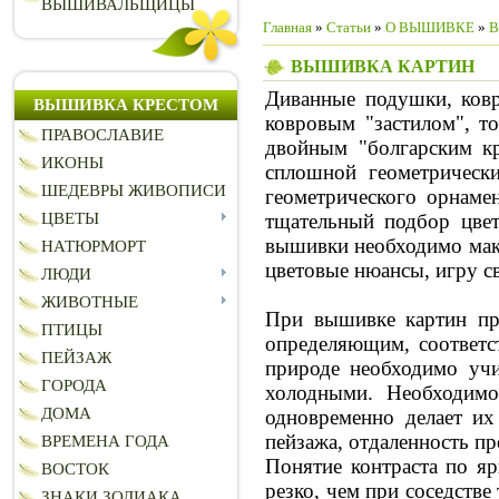
ВЫШИВАЛЬЩИЦЫ
Главная
»
Статьи
»
О ВЫШИВКЕ
»
В
ВЫШИВКА КАРТИН
Диванные подушки, ков
ВЫШИВКА КРЕСТОМ
ковровым "застилом", т
ПРАВОСЛАВИЕ
двойным "болгарским кр
ИКОНЫ
сплошной геометрическ
ШЕДЕВРЫ ЖИВОПИСИ
геометрического орнаме
тщательный подбор цвет
ЦВЕТЫ
вышивки необходимо макс
НАТЮРМОРТ
цветовые нюансы, игру св
ЛЮДИ
ЖИВОТНЫЕ
При вышивке картин пре
ПТИЦЫ
определяющим, соответс
ПЕЙЗАЖ
природе необходимо учи
ГОРОДА
холодными. Необходимо
ДОМА
одновременно делает их
пейзажа, отдаленность пр
ВРЕМЕНА ГОДА
Понятие контраста по яр
ВОСТОК
резко, чем при соседстве
ЗНАКИ ЗОДИАКА