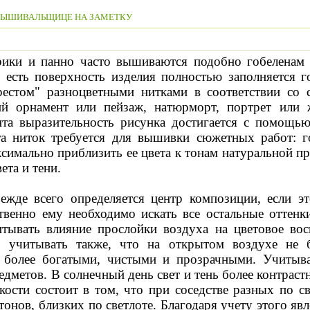
ЫШИВАЛЬЩИЦЕ НА ЗАМЕТКУ
рики и панно часто вышиваются подобно гобеленам
о есть поверхность изделия полностью заполняется
естом" разноцветными нитками в соответствии со 
ий орнамент или пейзаж, натюрморт, портрет или
нта выразительность рисунка достигается с помощь
а ниток требуется для вышивки сюжетных работ: г
имально приблизить ее цвета к тонам натуральной п
ета и тени.
жде всего определяется центр композиции, если эт
твенно ему необходимо искать все остальные оттен
тывать влияние прослойки воздуха на цветовое восп
 учитывать также, что на открытом воздухе не б
 более богатыми, чистыми и прозрачными. Учитыва
едметов. В солнечный день свет и тень более контраст
кости состоит в том, что при соседстве разных по св
 тонов, близких по светлоте. Благодаря учету этого я