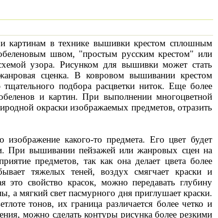
 и картинам в технике вышивки крестом сплошным
 гобеленовым швом, "простым русским крестом" или
схемой узора. Рисунком для вышивки может стать
 жанровая сценка. В ковровом вышивании крестом
ю тщательного подбора расцветки ниток. Еще более
обеленов и картин. При выполнении многоцветной
риродной окраски изображаемых предметов, отразить
о изображение какого-то предмета. Его цвет будет
ки. При вышивании пейзажей или жанровых сцен на
риятие предметов, так как она делает цвета более
ывает тяжелых теней, воздух смягчает краски и
я это свойство красок, можно передавать глубину
ны, а мягкий свет пасмурного дня приглушает краски.
етлоте тонов, их граница различается более четко и
вления, можно сделать контуры рисунка более резкими