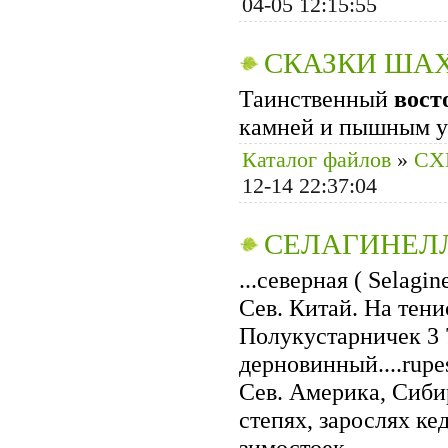
04-05 12:15:55
СКАЗКИ ША
Таинственный
вост
камней и пышным у
Каталог файлов
»
CХ
12-14 22:37:04
СЕЛАГИНЕЛЛА
...северная ( Selagi
Сев. Китай. На тени
Полукустарничек 3 
дерновинный....rupe
Сев. Америка, Сибир
степях, зарослях ке
зимостоек.