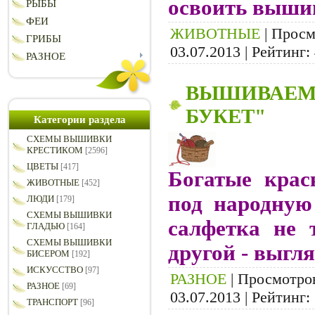
освоить выши
РЫБЫ
ФЕИ
ЖИВОТНЫЕ
| Просмо
ГРИБЫ
03.07.2013
| Рейтинг: 
РАЗНОЕ
ВЫШИВАЕМ 
БУКЕТ"
Категории раздела
СХЕМЫ ВЫШИВКИ
КРЕСТИКОМ
[2596]
ЦВЕТЫ
[417]
Богатые крас
ЖИВОТНЫЕ
[452]
под народную
ЛЮДИ
[179]
CХЕМЫ ВЫШИВКИ
салфетка не 
ГЛАДЬЮ
[164]
СХЕМЫ ВЫШИВКИ
другой - выгл
БИСЕРОМ
[192]
ИСКУССТВО
[97]
РАЗНОЕ
| Просмотров
РАЗНОЕ
[69]
03.07.2013
| Рейтинг: 
ТРАНСПОРТ
[96]